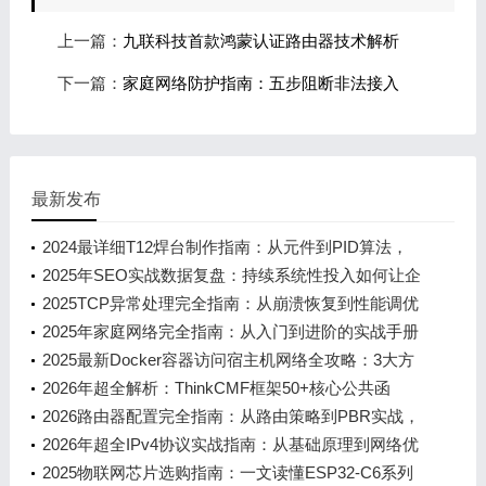
上一篇：
九联科技首款鸿蒙认证路由器技术解析
下一篇：
家庭网络防护指南：五步阻断非法接入
最新发布
2024最详细T12焊台制作指南：从元件到PID算法，
新手也能看懂的STM32实战教程
2025年SEO实战数据复盘：持续系统性投入如何让企
业站排名稳增120%
2025TCP异常处理完全指南：从崩溃恢复到性能调优
2025年家庭网络完全指南：从入门到进阶的实战手册
2025最新Docker容器访问宿主机网络全攻略：3大方
案+10个避坑技巧，新手也能秒懂
2026年超全解析：ThinkCMF框架50+核心公共函
数，新手小白也能秒懂的实用指南
2026路由器配置完全指南：从路由策略到PBR实战，
小白也能看懂的网络优化手册
2026年超全IPv4协议实战指南：从基础原理到网络优
化
2025物联网芯片选购指南：一文读懂ESP32-C6系列