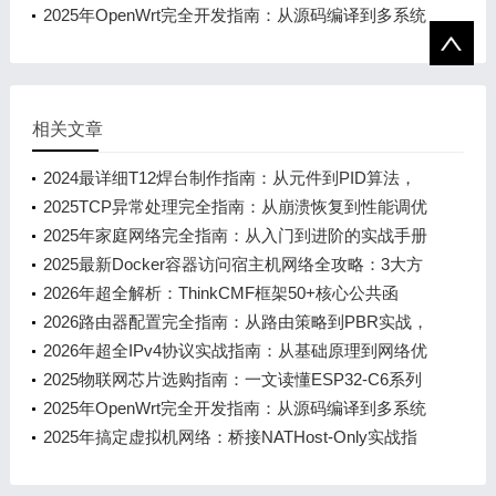
的4大核心优势与10项实用技巧
2025年OpenWrt完全开发指南：从源码编译到多系统
部署的7大核心技能
相关文章
2024最详细T12焊台制作指南：从元件到PID算法，
新手也能看懂的STM32实战教程
2025TCP异常处理完全指南：从崩溃恢复到性能调优
2025年家庭网络完全指南：从入门到进阶的实战手册
2025最新Docker容器访问宿主机网络全攻略：3大方
案+10个避坑技巧，新手也能秒懂
2026年超全解析：ThinkCMF框架50+核心公共函
数，新手小白也能秒懂的实用指南
2026路由器配置完全指南：从路由策略到PBR实战，
小白也能看懂的网络优化手册
2026年超全IPv4协议实战指南：从基础原理到网络优
化
2025物联网芯片选购指南：一文读懂ESP32-C6系列
的4大核心优势与10项实用技巧
2025年OpenWrt完全开发指南：从源码编译到多系统
部署的7大核心技能
2025年搞定虚拟机网络：桥接NATHost-Only实战指
南（附10个避坑技巧）