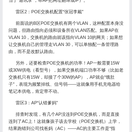
当于“通讯录”，帮AP把网址翻译成IP）。
雷区2：POE交换机配置“张冠李戴”
前面说的B区POE交换机有两个VLAN，这种配置本身没
问题，但路由指向必须和设备所在VLAN匹配。如果AP在
VLAN 10，交换机的路由就该指向VLAN 10的网关；如果想
让交换机自己的管理走VLAN 30，可以单独配一条管理路
由，而不是改默认路由。
另外，还要检查POE交换机的功率！AP一般需要15W
或30W供电（看型号），如果交换机端口功率不够（比如老
交换机只有15W，却接了个30W的AP），AP就会“饿肚
子”，表现为频繁掉线、信号弱——这就像用手机充电器给
笔记本供电，肯定带不动。
雷区3：AP“认错爹妈”
排查时发现，有几个AP没连到POE交换机，而是直接
连到了AC上！这就像孩子该去学校（POE交换机）上学，
结果跑错到公司找爸妈（AC）——AC的主要工作是“指