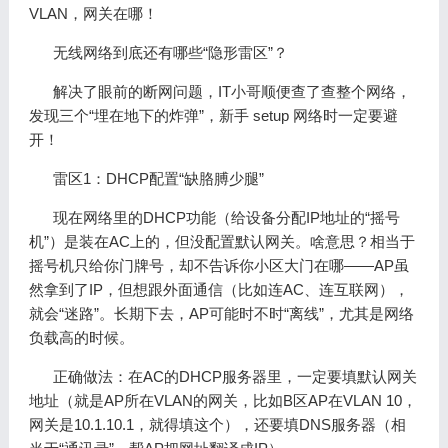
VLAN，网关在哪！
无线网络到底还有哪些“隐形雷区”？
解决了眼前的断网问题，IT小哥顺便查了查整个网络，
发现三个“埋在地下的炸弹”，新手 setup 网络时一定要避
开！
雷区1：DHCP配置“缺胳膊少腿”
现在网络里的DHCP功能（给设备分配IP地址的“摇号
机”）是装在AC上的，但没配置默认网关。啥意思？相当于
摇号机只给你门牌号，却不告诉你小区大门在哪——AP虽
然拿到了IP，但想跟外面通信（比如连AC、连互联网），
就会“迷路”。长期下去，AP可能时不时“离线”，尤其是网络
负载高的时候。
正确做法：在AC的DHCP服务器里，一定要填默认网关
地址（就是AP所在VLAN的网关，比如B区AP在VLAN 10，
网关是10.1.10.1，就得填这个），还要填DNS服务器（相