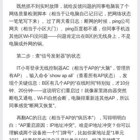
既然抓不到实时故障，就给反馈问题的同事电脑装了个
网络质量检测脚本（相当于让电脑自己记日记，把网络状态
一笔笔写下来）。过了两天看日志：断网的时候，ping公司
网关（相当于小区大门）、ping百度都不通，但同事手机连
其他区Wi-Fi没问题——问题肯定出在B区的无线身上，不是
电脑或外网的锅。
第二步：查“信号发射器”的状态
IT小哥登录无线控制器AC（相当于AP的“大脑”，管理所
有AP），输入命令`show ap all`（查看所有AP状态），发
现个关键信息：B区有几个AP的“在线时间”特别短，才10分
钟、20分钟——这说明它们重启过！就像家里路由器突然
断电又通电，Wi-Fi自然会断，电脑得重新连其他AP，所以
同事感觉“断网又恢复”。
再翻AC的日志（相当于AP的“病历本”），写得明明白
白：“AP重启原因：IP地址冲突”。啥是IP地址冲突？你可以
理解成两个设备抢一个“门牌号”，比如你家地址是“1单元