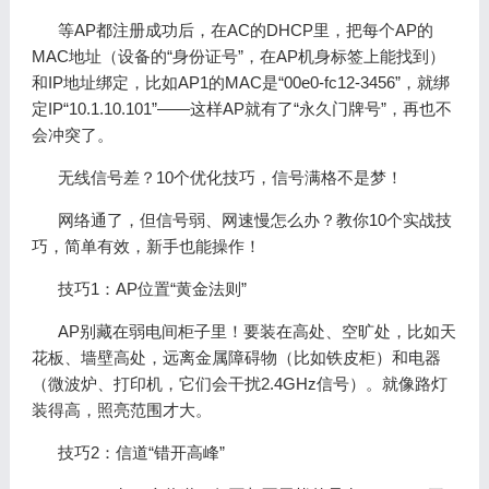
等AP都注册成功后，在AC的DHCP里，把每个AP的
MAC地址（设备的“身份证号”，在AP机身标签上能找到）
和IP地址绑定，比如AP1的MAC是“00e0-fc12-3456”，就绑
定IP“10.1.10.101”——这样AP就有了“永久门牌号”，再也不
会冲突了。
无线信号差？10个优化技巧，信号满格不是梦！
网络通了，但信号弱、网速慢怎么办？教你10个实战技
巧，简单有效，新手也能操作！
技巧1：AP位置“黄金法则”
AP别藏在弱电间柜子里！要装在高处、空旷处，比如天
花板、墙壁高处，远离金属障碍物（比如铁皮柜）和电器
（微波炉、打印机，它们会干扰2.4GHz信号）。就像路灯
装得高，照亮范围才大。
技巧2：信道“错开高峰”