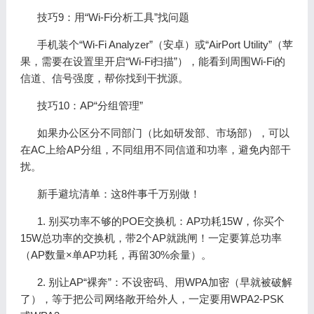
技巧9：用“Wi-Fi分析工具”找问题
手机装个“Wi-Fi Analyzer”（安卓）或“AirPort Utility”（苹
果，需要在设置里开启“Wi-Fi扫描”），能看到周围Wi-Fi的
信道、信号强度，帮你找到干扰源。
技巧10：AP“分组管理”
如果办公区分不同部门（比如研发部、市场部），可以
在AC上给AP分组，不同组用不同信道和功率，避免内部干
扰。
新手避坑清单：这8件事千万别做！
1. 别买功率不够的POE交换机：AP功耗15W，你买个
15W总功率的交换机，带2个AP就跳闸！一定要算总功率
（AP数量×单AP功耗，再留30%余量）。
2. 别让AP“裸奔”：不设密码、用WPA加密（早就被破解
了），等于把公司网络敞开给外人，一定要用WPA2-PSK