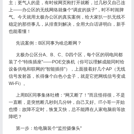
主；更气人的是，有时候网页刚打开就断，过几秒又自己连
上——办公区的无线网络就像个“调皮的孩子”，时不时闹脾
气。今天就用太极办公区的真实案例，给大家扒一扒无线不
稳定的那些事儿，从排查到解决，全用大白话讲明白，新手
也能看懂！
先说案例：B区同事为啥总断网？
太极办公区分A、B、C、D四个区，每个区的弱电间都
装了个“特殊插座”——POE交换机（你可以理解成能同时给
设备供电和联网的“智能插排”），上面接着好几个AP（无线
信号发射器，长得像个白色小盒子，就是它把网线信号变成
Wi-Fi）。
上周B区同事集体吐槽：“网又断了！”而且怪得很，不是
一直断，是突然断几秒到几分钟，自己又好。IT小哥一开始
也懵：故障不定时，恢复又快，总不能蹲在人家电脑前等故
障吧？
第一步：给电脑装个“监控摄像头”