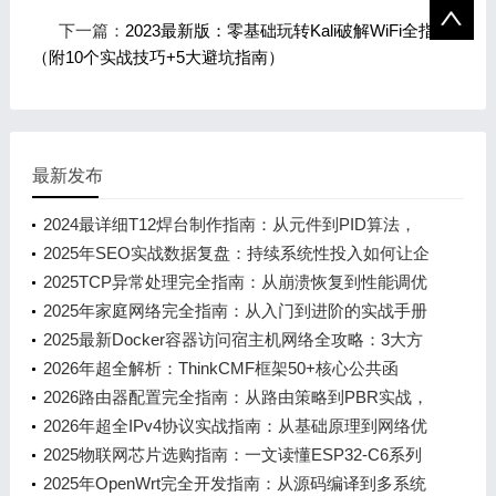
下一篇：
2023最新版：零基础玩转Kali破解WiFi全指南
（附10个实战技巧+5大避坑指南）
最新发布
2024最详细T12焊台制作指南：从元件到PID算法，
新手也能看懂的STM32实战教程
2025年SEO实战数据复盘：持续系统性投入如何让企
业站排名稳增120%
2025TCP异常处理完全指南：从崩溃恢复到性能调优
2025年家庭网络完全指南：从入门到进阶的实战手册
2025最新Docker容器访问宿主机网络全攻略：3大方
案+10个避坑技巧，新手也能秒懂
2026年超全解析：ThinkCMF框架50+核心公共函
数，新手小白也能秒懂的实用指南
2026路由器配置完全指南：从路由策略到PBR实战，
小白也能看懂的网络优化手册
2026年超全IPv4协议实战指南：从基础原理到网络优
化
2025物联网芯片选购指南：一文读懂ESP32-C6系列
的4大核心优势与10项实用技巧
2025年OpenWrt完全开发指南：从源码编译到多系统