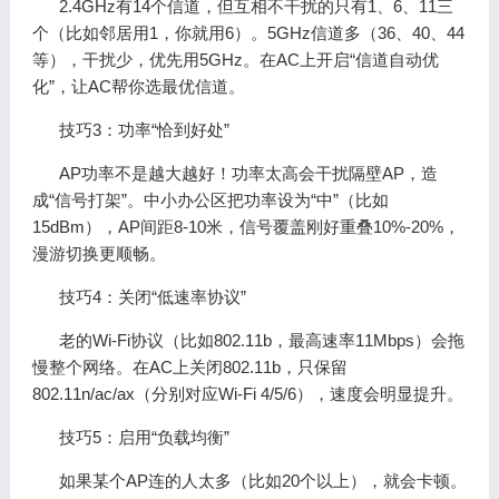
2.4GHz有14个信道，但互相不干扰的只有1、6、11三
个（比如邻居用1，你就用6）。5GHz信道多（36、40、44
等），干扰少，优先用5GHz。在AC上开启“信道自动优
化”，让AC帮你选最优信道。
技巧3：功率“恰到好处”
AP功率不是越大越好！功率太高会干扰隔壁AP，造
成“信号打架”。中小办公区把功率设为“中”（比如
15dBm），AP间距8-10米，信号覆盖刚好重叠10%-20%，
漫游切换更顺畅。
技巧4：关闭“低速率协议”
老的Wi-Fi协议（比如802.11b，最高速率11Mbps）会拖
慢整个网络。在AC上关闭802.11b，只保留
802.11n/ac/ax（分别对应Wi-Fi 4/5/6），速度会明显提升。
技巧5：启用“负载均衡”
如果某个AP连的人太多（比如20个以上），就会卡顿。