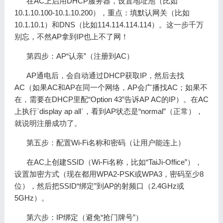
在AC上启用DHCP服务器，设置地址池（比如
10.1.10.100-10.1.10.200），重点：填默认网关（比如
10.1.10.1）和DNS（比如114.114.114.114）。这一步千万
别忘，不然AP拿到IP也上不了网！
第四步：AP“认亲”（注册到AC）
AP通电后，会自动通过DHCP获取IP，然后去找
AC（如果AC和AP在同一个网络，AP会广播找AC；如果不
在，需要在DHCP里配“Option 43”告诉AP AC的IP）。在AC
上执行`display ap all`，看到AP状态是“normal”（正常），
就说明注册成功了。
第五步：配置Wi-Fi名称和密码（让用户能连上）
在AC上创建SSID（Wi-Fi名称，比如“TaiJi-Office”），
设置加密方式（现在都用WPA2-PSK或WPA3，密码至少8
位），然后把SSID“绑定”到AP的射频口（2.4GHz或
5GHz）。
第六步：IP绑定（避免“抢门牌号”）