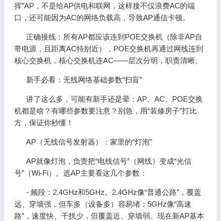
挥”AP，不是给AP供电和联网，这样接不仅浪费AC的端
口，还可能因为AC的网络负载高，导致AP通信卡顿。
正确接线：所有AP都应该连到POE交换机（除非AP自
带电源，且距离AC特别近），POE交换机再通过网线连到
核心交换机，核心交换机连AC——层次分明，职责清晰。
新手必看：无线网络基础参数“扫盲”
讲了这么多，可能有新手还是晕：AP、AC、POE交换
机都是啥？有哪些参数要注意？别急，用“装修房子”打比
方，保证你秒懂！
AP（无线信号发射器）：家里的“灯泡”
AP就像灯泡，负责把“电线信号”（网线）变成“光信
号”（Wi-Fi）。选AP主要看这几个参数：
- 频段：2.4GHz和5GHz。2.4GHz像“普通公路”，覆盖
远、穿墙强，但车多（设备多）容易堵；5GHz像“高速
路”，速度快、干扰少，但覆盖近、穿墙弱。现在新AP基本