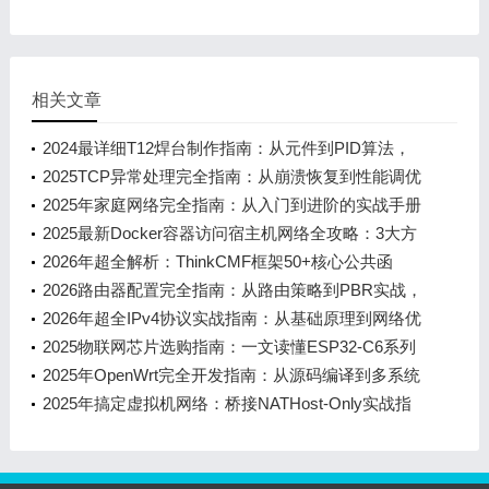
部署的7大核心技能
相关文章
2024最详细T12焊台制作指南：从元件到PID算法，
新手也能看懂的STM32实战教程
2025TCP异常处理完全指南：从崩溃恢复到性能调优
2025年家庭网络完全指南：从入门到进阶的实战手册
2025最新Docker容器访问宿主机网络全攻略：3大方
案+10个避坑技巧，新手也能秒懂
2026年超全解析：ThinkCMF框架50+核心公共函
数，新手小白也能秒懂的实用指南
2026路由器配置完全指南：从路由策略到PBR实战，
小白也能看懂的网络优化手册
2026年超全IPv4协议实战指南：从基础原理到网络优
化
2025物联网芯片选购指南：一文读懂ESP32-C6系列
的4大核心优势与10项实用技巧
2025年OpenWrt完全开发指南：从源码编译到多系统
部署的7大核心技能
2025年搞定虚拟机网络：桥接NATHost-Only实战指
南（附10个避坑技巧）