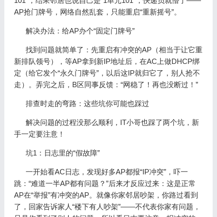
101”，结果邻居也说自己是“1单元101”，快递员就懵了——
AP抢门牌号，网络自然乱套，只能重启“重新摇号”。
解决办法：给AP办个“固定门牌号”
找到问题就简单了：先重启有冲突的AP（相当于让它重
新排队领号），等AP拿到新IP地址后，在AC上做DHCP绑
定（给它发个“永久门牌号”，以后这IP就归它了，别人抢不
走）。弄完之后，B区同事反馈：“网稳了！再也没断过！”
排查时走的弯路：这些坑你可能也踩过
解决问题的过程没那么顺利，IT小哥也踩了两个坑，新
手一定要注意！
坑1：日志里的“假故障”
一开始看AC日志，发现好多AP都报“IP冲突”，吓一
跳：“难道一半AP都有问题？”后来才反应过来：这是正常
AP在“举报”有冲突的AP。就像你家邻居吵架，你路过看到
了，回家告诉家人“楼下有人吵架”——不代表你家有问题，