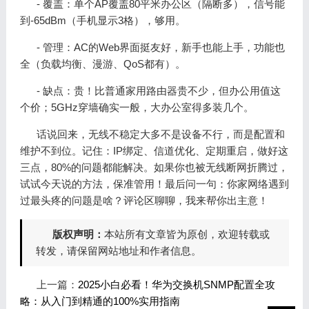
- 覆盖：单个AP覆盖80平米办公区（隔断多），信号能
到-65dBm（手机显示3格），够用。
- 管理：AC的Web界面挺友好，新手也能上手，功能也
全（负载均衡、漫游、QoS都有）。
- 缺点：贵！比普通家用路由器贵不少，但办公用值这
个价；5GHz穿墙确实一般，大办公室得多装几个。
话说回来，无线不稳定大多不是设备不行，而是配置和
维护不到位。记住：IP绑定、信道优化、定期重启，做好这
三点，80%的问题都能解决。如果你也被无线断网折腾过，
试试今天说的方法，保准管用！最后问一句：你家网络遇到
过最头疼的问题是啥？评论区聊聊，我来帮你出主意！
版权声明：
本站所有文章皆为原创，欢迎转载或
转发，请保留网站地址和作者信息。
上一篇：
2025小白必看！华为交换机SNMP配置全攻
略：从入门到精通的100%实用指南