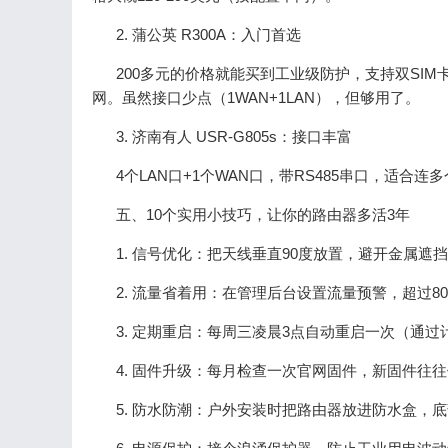
2. 蒲公英 R300A：入门首选
200多元的价格就能买到工业级防护，支持双SI
网。虽然接口少点（1WAN+1LAN），但够用了。
3. 济南有人 USR-G805s：接口丰富
4个LAN口+1个WAN口，带RS485串口，适合
五、10个实用小技巧，让你的路由器多活3年
1. 信号优化：把天线垂直90度放置，避开金属遮
2. 流量省着用：在管理后台设置流量预警，超过8
3. 定期重启：每周三凌晨3点自动重启一次（通
4. 固件升级：每月检查一次官网固件，新固件往往
5. 防水防潮：户外安装时把路由器放进防水盒，