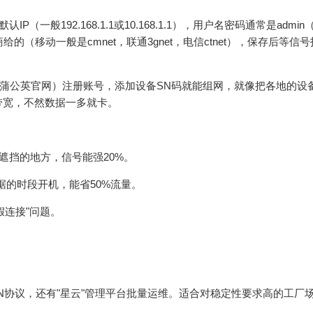
（一般192.168.1.1或10.168.1.1），用户名密码通常是admi
的（移动一般是cmnet，联通3gnet，电信ctnet），保存后等信
如蒲公英官网）注册账号，添加设备SN码就能组网，就像把各地的设
带宽，不然数据一多就卡。
有遮挡的地方，信号能强20%。
数据的时段开机，能省50%流量。
假连接"问题。
种VPN协议，还有"星云"管理平台批量运维。适合对稳定性要求高的工厂