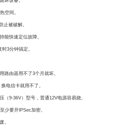
动烧坏设备。
散热空间。
，防止被破解。
支持能快速定位故障。
复时3分钟搞定。
家用路由器用不了3个月就坏。
G，换电信卡就用不了。
（9-36V）型号，普通12V电源容易烧。
至少要开IPSec加密。
报废。