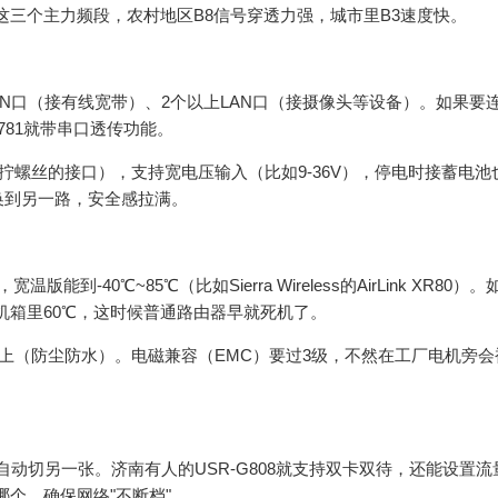
0MHz）这三个主力频段，农村地区B8信号穿透力强，城市里B3速度快。
N口（接有线宽带）、2个以上LAN口（接摄像头等设备）。如果要
G781就带串口透传功能。
螺丝的接口），支持宽电压输入（比如9-36V），停电时接蓄电池
换到另一路，安全感拉满。
到-40℃~85℃（比如Sierra Wireless的AirLink XR80）
机箱里60℃，这时候普通路由器早就死机了。
5以上（防尘防水）。电磁兼容（EMC）要过3级，不然在工厂电机旁
自动切另一张。济南有人的USR-G808就支持双卡双待，还能设置流
个，确保网络"不断档"。