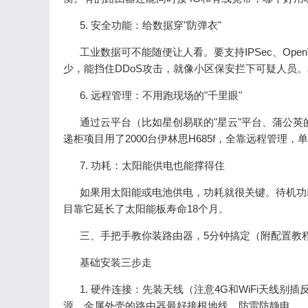
5. 安全功能：给数据穿"防弹衣"
工业数据可不能随便让人看。要支持IPSec、Ope
少，能挡住DDoS攻击，就像小区保安拦下可疑人员。
6. 远程管理：不用跑现场的"千里眼"
通过云平台（比如星创易联的"星云"平台、蒲公
递柜项目用了2000台伊林思H685f，全靠远程管理，
7. 功耗：太阳能供电也能撑得住
如果用太阳能或电池供电，功耗就很关键。待机功耗最好
目靠它延长了太阳能板寿命18个月。
三、手把手教你装路由器，5分钟搞定（附配置教
基础安装三步走
1. 硬件连接：先装天线（注意4G和WiFi天线别
源。金属外壳的路由器最好接根地线，防雷防静电。