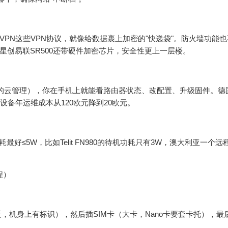
nVPN这些VPN协议，就像给数据裹上加密的"快递袋"。防火墙功能
星创易联SR500还带硬件加密芯片，安全性更上一层楼。
英的云管理），你在手机上就能看路由器状态、改配置、升级固件。德
单设备年运维成本从120欧元降到20欧元。
≤5W，比如Telit FN980的待机功耗只有3W，澳大利亚一个远
程）
插反，机身上有标识），然后插SIM卡（大卡，Nano卡要套卡托），最