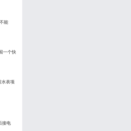
也不能
国一个快
程水表项
后接电