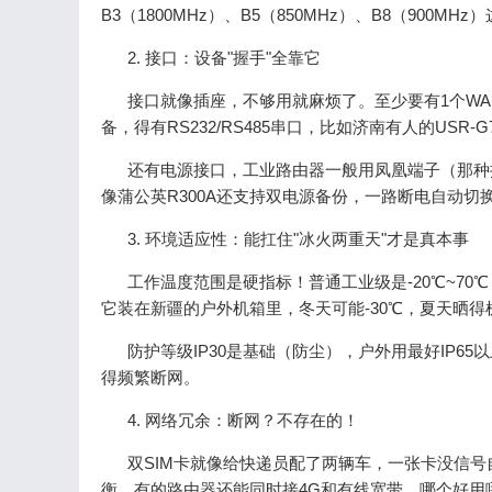
B3（1800MHz）、B5（850MHz）、B8（90
2. 接口：设备"握手"全靠它
接口就像插座，不够用就麻烦了。至少要有1个WA
备，得有RS232/RS485串口，比如济南有人的USR-
还有电源接口，工业路由器一般用凤凰端子（那种拧
像蒲公英R300A还支持双电源备份，一路断电自动切
3. 环境适应性：能扛住"冰火两重天"才是真本事
工作温度范围是硬指标！普通工业级是-20℃~70℃，宽温版能
它装在新疆的户外机箱里，冬天可能-30℃，夏天晒得
防护等级IP30是基础（防尘），户外用最好IP6
得频繁断网。
4. 网络冗余：断网？不存在的！
双SIM卡就像给快递员配了两辆车，一张卡没信号
衡。有的路由器还能同时接4G和有线宽带，哪个好用哪