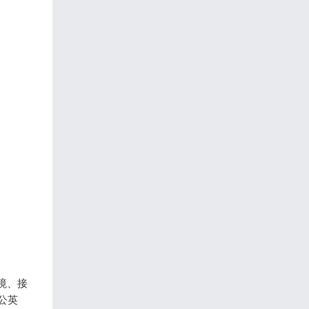
境、接
公英