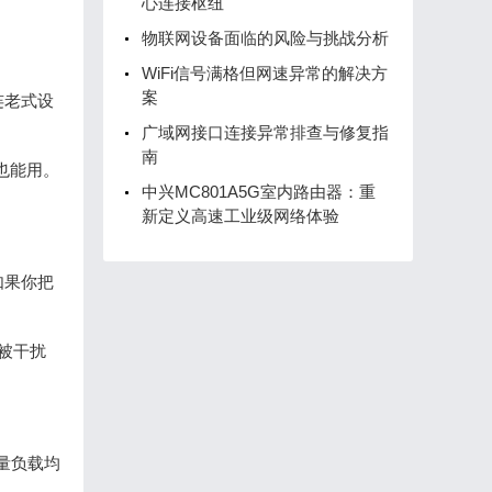
心连接枢纽
物联网设备面临的风险与挑战分析
WiFi信号满格但网速异常的解决方
案
连老式设
广域网接口连接异常排查与修复指
南
也能用。
中兴MC801A5G室内路由器：重
新定义高速工业级网络体验
。如果你把
会被干扰
量负载均