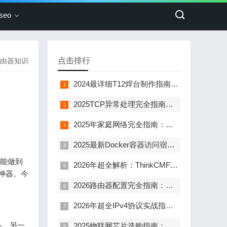
eo
点击排行
由器知识
2024最详细T12焊台制作指南：从元件到PID算法，新手也能看懂的STM32实战教程
2025TCP异常处理完全指南：从崩溃恢复到性能调优
2025年家庭网络完全指南：从入门到进阶的实战手册
2025最新Docker容器访问宿主机网络全攻略：3大方案+10个避坑技巧，新手也能秒懂的实战指南
器能做到
2026年超全解析：ThinkCMF框架50+核心公共函数，新手小白也能秒懂的实用指南
神器。今
2026路由器配置完全指南：从路由策略到PBR实战，小白也能看懂的网络优化手册
2026年超全IPv4协议实战指南：从基础原理到网络优化
备，另一
2025物联网芯片选购指南：一文读懂ESP32-C6系列的4大核心优势与10项实用技巧