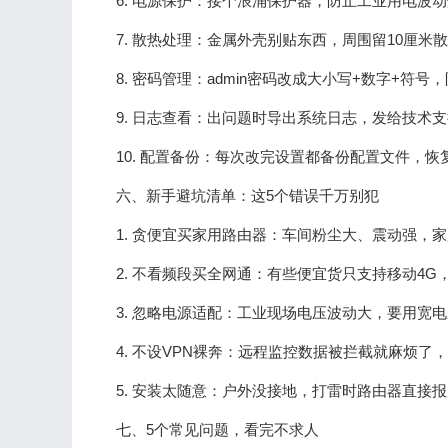
6. 电源保护：接个浪涌保护器，防止工业用电波
7. 散热处理：金属外壳别贴东西，周围留10厘米
8. 密码管理：admin密码改成大小写+数字+符号
9. 日志查看：出问题时导出系统日志，发给技术
10. 配置备份：每次改完设置都备份配置文件，恢
六、新手避坑清单：这5个错误千万别犯
1. 贪便宜买家用路由器：车间粉尘大、震动强，
2. 不看频段买全网通：有些便宜货只支持移动4
3. 忽略电源适配：工业现场电压波动大，要用宽电压
4. 不设VPN裸奔：远程监控数据被拦截就麻烦了，
5. 安装太随意：户外没接地，打雷时路由器直接
七、5个常见问题，看完不求人