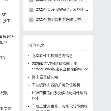
2025年OpenWrt完全开发指南：从源码编译到多系统部署的7大核心技能
SR-
2025年搞定虚拟机网络：桥接NATHost-Only实战指南（附10个避坑技巧）
。接下
最后是状
汇报位
猜你喜欢
北京软件工程师急聘信息
D-
2025最强VPN搭建指南：用
StrongSwan构建安全稳定的IKEv2
路由器基础认知
工业级路由器的关键价值解析
创易联
HiWiFi极路由系统解析与固件刷写
指南
车载工业路由器：智能化转型的核
意要支持