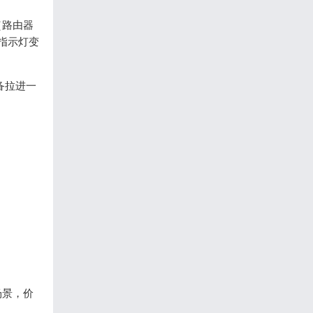
n（路由器
号指示灯变
备拉进一
场景，价