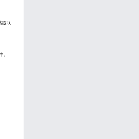
感器联
适中。