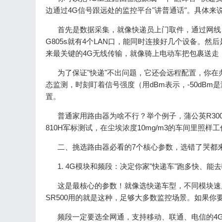
边通过4G信号跟远处的监控平台"讲普通话"。具体来
首先是数据采集，就像快递员上门取件，通过网线、
G805s就有4个LAN口，能同时连接好几个设备。
来最关键的4G无线传输，就像骑上电动车把包裹送走，通
为了保证"快递"不出问题，它还会远程配置，你在
态监测，时刻盯着信号强度（用dBm表示，-50dBm
置。
普通家用路由器为啥不行？举个例子，蒲公英R300A
810H军标测试，在尘埃浓度10mg/m3的车间里照
二、挑选路由器必看的7个核心参数，选错了哭都
1. 4G模块和频段：决定你家"快递车"跑多快、能
这是最核心的参数！就像选快递车型，不同模块速度差
SR500用的就是这种，足够大多数监控场景。如果你要传
频段一定要选全网通，支持移动、联通、电信的4