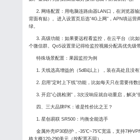
2. 网络配置：用电脑连路由器LAN口，在浏览器输默认IP
背面有贴）。进入设置页后选"4G上网"，APN填运营商给
绿。
3. 高级功能：如果要远程看监控，在云平台（比
个微信群。QoS设置里记得给监控视频分配高优先级
特殊场景配置：果园监控为例
1. 天线选高增益的（5dBi以上），装在高处且没
2. 启用"定时上下线"功能，比如每天只在需要传
3. 开启"心跳检测"，3次没响应就自动重启，解决"
四、三大品牌PK：谁是性价比之王？
1. 星创易联 SR500：均衡全能选手
金属外壳IP30防护，-35℃~75℃宽温，支持7
格大概120-290美元（按配置不同）。