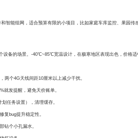
M卡和智能组网，适合预算有限的小项目，比如家庭车库监控、果园传
连多个设备的场景。-40℃~85℃宽温设计，在极寒地区表现出色，价格
挡，两个4G天线间距10厘米以上减少干扰。
0%就发提醒，避免天价账单。
过计划任务设置），清理缓存。
修复bug提升稳定性。
底部钻个小孔漏水。