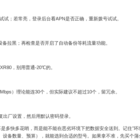
试试；若常亮，登录后台看APN是否正确，重新拨号试试。
设备拉黑；再检查是否开启了自动备份等耗流量功能。
ink XR80，别用普通-20℃的。
150Mbps）理论能连30个，但实际建议不超过10个，留冗余。
恢复出厂设置，然后用默认密码登录。
不是多快多花哨，而是能不能在恶劣环境下把数据安全送到。记住"环
、设备数量、预算），就能选到合适的型号。如果拿不准，先买个蒲