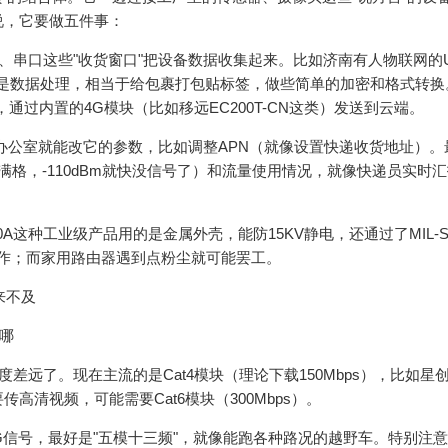
说，它要做五件事：
串口这些"收货窗口"把设备数据收集起来。比如济南有人物联网的U
然后是数据处理，相当于给包裹打包贴标签，做些简单的加密和格式转换
过内置的4G模块（比如移远EC200T-CN这类）发送到云端。
办公室就能改它的参数，比如调整APN（就像设置快递收货地址）。
是满格，-110dBm就快没信号了）和流量使用情况，就像快递员实时
这种工业级产品用的是金属外壳，能防15KV静电，还通过了MIL-ST
样工作；而家用路由器遇到点粉尘就可能罢工。
来不及
去哪
远了。现在主流的是Cat4模块（理论下载150Mbps），比如星
高清视频，可能需要Cat6模块（300Mbps）。
G信号，最好是"五模十三频"，就像能跑各种路况的越野车。特别注