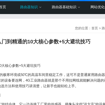
首页
路由器知识
路由器基础知识
网站优化s
您的位置：
首页
>
路
入门到精通的10大核心参数+5大避坑技巧
10大核心参数+5大避坑技巧
0℃的极寒环境或50℃的高温车间里稳定工作，这可不是普通家用路由
的设备要连网，4G工业路由器就是那个不用拉网线就能解决问题的
挑选方法和使用技巧讲清楚，让新手也能轻松上手。
懂
员"的结合体。它一边连接工厂里的传感器、摄像头这些"说方言"的设