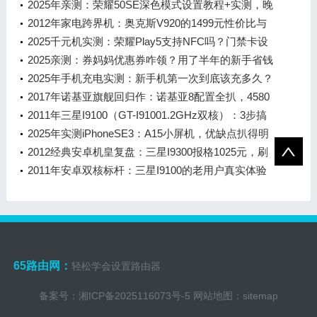
2025年亲测：荣耀50SE深色模式设置教程+实测，晚
睡党眼睛终于有救了！
2012年家电跨界机：奥克斯V920的1499元性价比与
真实短板
2025千元机实测：荣耀Play5支持NFC吗？门禁卡设
置居然这么接地气！
2025亲测：券妈妈优惠券咋领？用了半年的新手省钱
教程
2025年手机充电实测：新手机第一次到底该充多久？
2017年诺基亚旗舰回归作：诺基亚8配置全扒，4580
元买台“有温度的堆料机”值吗？
2011年三星I9100（GT-I91001.2GHz双核）：3步搞
定录音，讲座经典片段轻松留存
2025年实测iPhoneSE3：A15小屏机，优缺点扒得明
明白白
2012经典安卓机皇复盘：三星I9300报格1025元，刷
机教程+实用体验全解析
2011年安卓双核标杆：三星I9100的老用户真实体验
65路由网：
轻松学会设置路由器
备案号：
湘ICP备2025116073号-5
网站地图：
sitemap