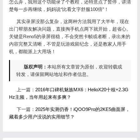
怎么弄，我用这个功能录了个教程，还特意点了暂停，讲清
楚每一步再继续，妈妈说“比看文字舒服100倍”！
其实录屏没那么复杂，这两种方法我用了大半年，现在
出门帮朋友解决问题，直接掏手机点两下就开始，超省心。
关键是Reno5的录屏很稳，不会突然卡帧或者断，录出来的
内容完整又清晰，不管是玩游戏留纪念，还是教家人用手
机，都能派上大用场！
版权声明：
本站所有文章皆为原创，欢迎转载或
转发，请保留网站地址和作者信息。
上一篇：
2016年口碑机魅族MX6：HelioX20十核+2.3G
Hz主频，当年用起来有多爽？
下一篇：
2025年实测仍香！iQOO9Pro的2KE5曲面屏，
藏着多少用户没说的实用细节？