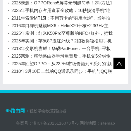
2025亲测：OPPOReno5屏幕录制超简单！2种方法1
分钟学会，录游戏教家人都好用
2025年手机内存占用查看全攻略：10秒摸清手机“吃
了”多少空间！
2011年索爱MT15i：不用剪卡的“实用老炮”，当年拍
照投屏都好使
2016年口碑机魅族MX6：HelioX20十核+2.3GHz主
频，当年用起来有多爽？
2025年亲测：红米K50Pro至尊版的NFC+红外，把我
从日常小麻烦里捞出来了
2025年实测：苹果8P没红外线？2招教你轻松用手机
开空调
2013年变形机尝鲜！华硕PadFone：一台手机=平板
+笔记本的二合一魔法
2025亲测：移动路由器手滑重置后，手机党5分钟恢
复上网指南
2025年回望OPPO：从22.9%市场份额到R系列的“颜
值+拍照”执念
2010年3月10日上线的QQ通讯录同步：手机与QQ联
系人互相同步的实用玩法
65路由网：
轻松学会设置路由器
备案号：
湘ICP备2025116073号-5
网站地图：
sitemap