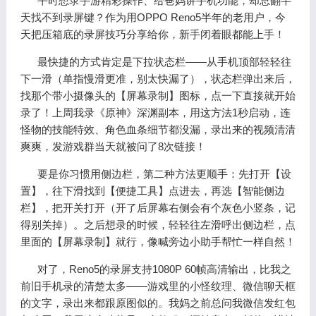
平时想录手游精彩操作、给爸妈讲手机功能，却总翻半
天找不到录屏键？作为用OPPO Reno5半年的老用户，今
天把压箱底的录屏技巧分享给你，新手闭着眼都能上手！
最快捷的方式肯定是下拉状态栏——从手机顶部轻轻往
下一滑（单指慢滑更准，别太快漏了），状态栏弹出来后，
找那个带小摄像头的【屏幕录制】图标，点一下直接就开始
录了！上周我录《原神》深渊副本，用这方法1秒启动，连
怪物的技能特效、角色血条细节都没漏，录出来的视频清清
爽爽，发游戏群当天就被问了8次链接！
要是你习惯用侧边栏，第二种方法更顺手：先打开【设
置】，往下滑找到【便捷工具】点进去，再选【智能侧边
栏】，把开关打开（开了后屏幕右侧会有个灰色小竖条，记
得别关掉）。之后想录的时候，轻轻往左滑呼出侧边栏，点
里面的【屏幕录制】就行，像喊旁边小助手帮忙一样自然！
对了，Reno5的录屏支持1080P 60帧高清输出，比我之
前旧手机录的清楚太多——游戏里的小怪纹理、微信聊天框
的文字，录出来都跟原图似的。我妈之前总问我微信发红包