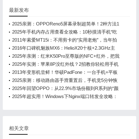
最新发布
2025亲测：OPPOReno5屏幕录制超简单！2种方法1
分钟学会，录游戏教家人都好用
2025年手机内存占用查看全攻略：10秒摸清手机“吃
了”多少空间！
2011年索爱MT15i：不用剪卡的“实用老炮”，当年拍
照投屏都好使
2016年口碑机魅族MX6：HelioX20十核+2.3GHz主
频，当年用起来有多爽？
2025年亲测：红米K50Pro至尊版的NFC+红外，把我
从日常小麻烦里捞出来了
2025年实测：苹果8P没红外线？2招教你轻松用手机
开空调
2013年变形机尝鲜！华硕PadFone：一台手机=平板
+笔记本的二合一魔法
2025亲测：移动路由器手滑重置后，手机党5分钟恢
复上网指南
2025年回望OPPO：从22.9%市场份额到R系列的“颜
值+拍照”执念
2025年超实用！Windows下Nginx端口转发全攻略：
从新手小白到进阶玩家的7大核心
相关文章