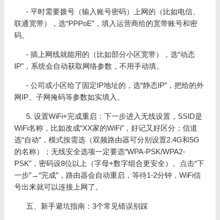
- 平时需要拨号（输入账号密码）上网的（比如电信、
联通宽带），选“PPPoE”，填入运营商给的宽带账号和密
码。
- 插上网线就能用的（比如部分小区宽带），选“动态
IP”，系统会自动获取网络参数，不用手动填。
- 公司或小区给了固定IP地址的，选“静态IP”，把给的外
网IP、子网掩码等参数如实填入。
5. 设置WiFi+完成重启：下一步进入无线设置，SSID是
WiFi名称，比如改成“XX家的WiFi”，好记又好区分；信道
选“自动”，模式按需选（双频路由器可分别设置2.4G和5G
的名称）；无线安全选项一定要选“WPA-PSK/WPA2-
PSK”，密码设8位以上（字母+数字组合更安全）。点击“下
一步”→“完成”，路由器会自动重启，等待1-2分钟，WiFi信
号出来就可以连接上网了。
五、新手避坑指南：3个常见错误别踩