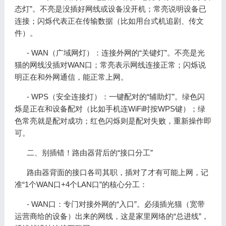
态灯”。不亮是没插好网线或设备没开机；常亮说明设备已
连接；闪烁代表正在传输数据（比如用台式机追剧、传文
件）。
- WAN（广域网灯）：连接外网的“关键灯”。不亮是光
猫的网线没插对WAN口；常亮表示网线连接正常；闪烁说
明正在和外网通信，能正常上网。
- WPS（安全连接灯）：一键配对的“辅助灯”。绿色闪
烁是正在和设备配对（比如手机连WiFi时按WPS键）；绿
色常亮就是配对成功；红色闪烁则是配对失败，重新操作即
可。
二、别插错！路由器背后的“接口分工”
路由器背面的接口各司其职，插对了才有可能上网，记
准“1个WAN口+4个LAN口”的核心分工：
- WAN口：专门对接外网的“入口”。必须插光猫（宽带
运营商给的设备）出来的网线，这是家里网络的“总进线”，