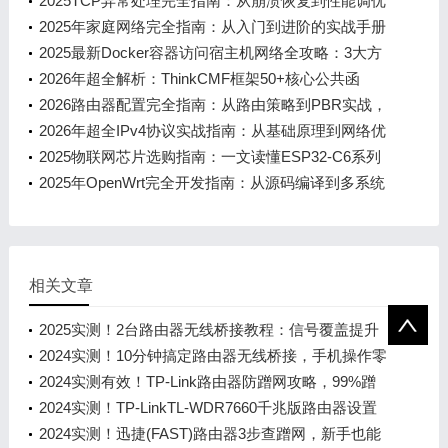
业站排名稳增120%
2025TCP异常处理完全指南：从崩溃恢复到性能调优
2025年家庭网络完全指南：从入门到进阶的实战手册
2025最新Docker容器访问宿主机网络全攻略：3大方
案+10个避坑技巧，新手也能秒懂
2026年超全解析：ThinkCMF框架50+核心公共函
数，新手小白也能秒懂的实用指南
2026路由器配置完全指南：从路由策略到PBR实战，
小白也能看懂的网络优化手册
2026年超全IPv4协议实战指南：从基础原理到网络优
化
2025物联网芯片选购指南：一文读懂ESP32-C6系列
的4大核心优势与10项实用技巧
2025年OpenWrt完全开发指南：从源码编译到多系统
部署的7大核心技能
相关文章
2025实测！2台路由器无线桥接教程：信号覆盖提升
80%（附避坑+实操逻辑）
2024实测！10分钟搞定路由器无线桥接，手机操作零
门槛（覆盖成功率98%）
2024实测有效！TP-Link路由器防蹭网攻略，99%蹭
网设备被拦截
2024实测！TP-LinkTL-WDR7660千兆版路由器设置
指南（含恢复出厂后配置）
2024实测！迅捷(FAST)路由器3步查蹭网，新手也能