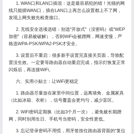
1. WAN口和LAN口插混：这是最容易犯的错！光猫的网
线只能插WAN口，插在LAN口上再怎么设置都上不了网，
发现上网失败先检查接口。
2. 无线安全选项选错：别选“开放式”（没密码）或“WEP
加密”（容易被破解），否则WiFi会被蹭网，网速变慢，严
格选WPA-PSK/WPA2-PSK才安全。
3. 设置后不重启：很多新手设置完直接关页面，导致配
置没生效。一定要等路由器自动重启完成，指示灯恢复正常
闪烁后，再连接WiFi。
六、实用小贴士：让WiFi更稳定
1. 路由器尽量放在家里中间位置，远离墙角、金属家具
（比如冰箱、衣柜），信号覆盖会更均匀，减少盲区。
2. WiFi密码定期换（比如3个月一次），避免被长期蹭
网，同时别用生日、手机号当密码，安全性更低。
3. 忘记登录密码不用慌，用牙签按住路由器背面的“复位